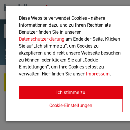
Diese Website verwendet Cookies - nähere
Informationen dazu und zu Ihren Rechten als
Benutzer finden Sie in unserer
Datenschutzerklärung
am Ende der Seite. Klicken
Hilfreiche Suchparameter: Begriff einschließen:
Sie auf „Ich stimme zu“, um Cookies zu
+webshop, Begriff ausschließen: -webshop, Exakter
akzeptieren und direkt unsere Webseite besuchen
Suchbegriff: "internet of things"
zu können, oder klicken Sie auf „Cookie-
Einstellungen“, um Ihre Cookies selbst zu
verwalten. Hier finden Sie unser
Impressum
.
IRRETIO - WEB DESIGN &
MARKETING E.U.
Ich stimme zu
IT-Dienstleistung
Cookie-Einstellungen
Anfrage oder Rückruf