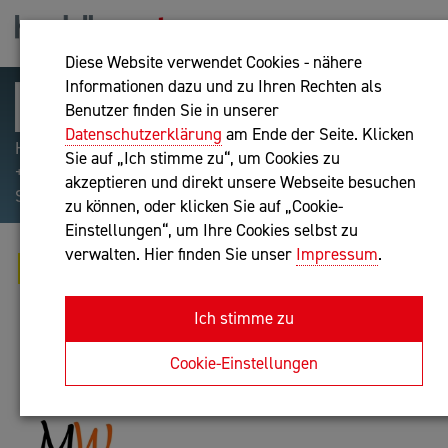
Diese Website verwendet Cookies - nähere
Informationen dazu und zu Ihren Rechten als
Benutzer finden Sie in unserer
Datenschutzerklärung
am Ende der Seite. Klicken
Hilfreiche Suchparameter: Begriff einschließen:
Sie auf „Ich stimme zu“, um Cookies zu
+webshop, Begriff ausschließen: -webshop, Exakter
akzeptieren und direkt unsere Webseite besuchen
Suchbegriff: "internet of things"
zu können, oder klicken Sie auf „Cookie-
Einstellungen“, um Ihre Cookies selbst zu
verwalten. Hier finden Sie unser
Impressum
.
ING. MAXIMILIAN WALCHETSEDER
IT-Dienstleistung
Ich stimme zu
Anfrage oder Rückruf
Cookie-Einstellungen