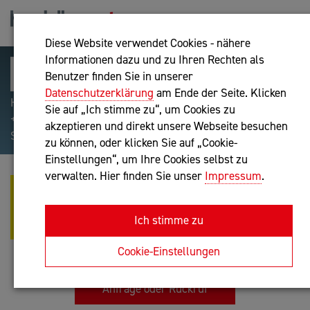
Diese Website verwendet Cookies - nähere
Informationen dazu und zu Ihren Rechten als
Benutzer finden Sie in unserer
Datenschutzerklärung
am Ende der Seite. Klicken
Hilfreiche Suchparameter: Begriff einschließen:
Sie auf „Ich stimme zu“, um Cookies zu
+webshop, Begriff ausschließen: -webshop, Exakter
akzeptieren und direkt unsere Webseite besuchen
Suchbegriff: "internet of things"
zu können, oder klicken Sie auf „Cookie-
Einstellungen“, um Ihre Cookies selbst zu
verwalten. Hier finden Sie unser
Impressum
.
IMPULS
INNOVATIONSGESELLSCHAFT
Ich stimme zu
MBH
IT-Dienstleistung
Cookie-Einstellungen
Anfrage oder Rückruf