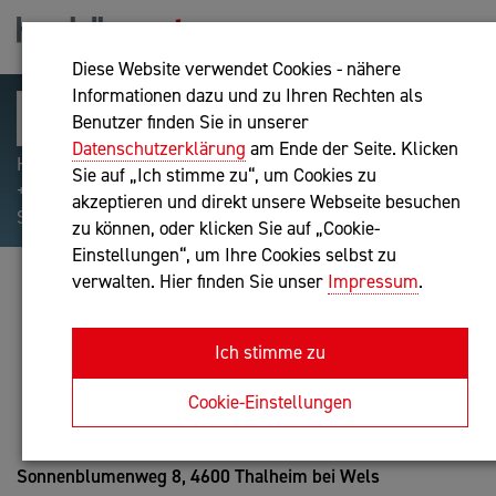
Diese Website verwendet Cookies - nähere
Informationen dazu und zu Ihren Rechten als
Benutzer finden Sie in unserer
Datenschutzerklärung
am Ende der Seite. Klicken
Hilfreiche Suchparameter: Begriff einschließen:
Sie auf „Ich stimme zu“, um Cookies zu
+webshop, Begriff ausschließen: -webshop, Exakter
akzeptieren und direkt unsere Webseite besuchen
Suchbegriff: "internet of things"
zu können, oder klicken Sie auf „Cookie-
Einstellungen“, um Ihre Cookies selbst zu
verwalten. Hier finden Sie unser
Impressum
.
IMMOTREUHAND DR. KOLLER E.U.
Unternehmensberatung
Ich stimme zu
Anfrage oder Rückruf
Cookie-Einstellungen
Sonnenblumenweg 8,
4600 Thalheim bei Wels