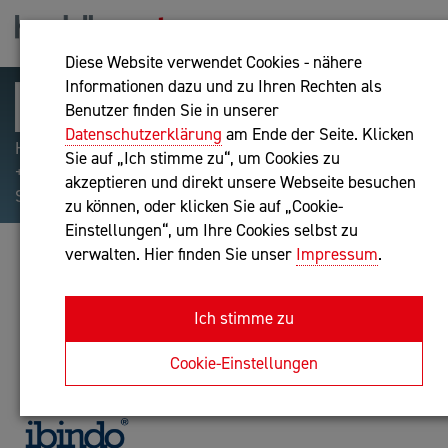
Diese Website verwendet Cookies - nähere
Informationen dazu und zu Ihren Rechten als
Benutzer finden Sie in unserer
Datenschutzerklärung
am Ende der Seite. Klicken
Hilfreiche Suchparameter: Begriff einschließen:
Sie auf „Ich stimme zu“, um Cookies zu
+webshop, Begriff ausschließen: -webshop, Exakter
akzeptieren und direkt unsere Webseite besuchen
Suchbegriff: "internet of things"
zu können, oder klicken Sie auf „Cookie-
Einstellungen“, um Ihre Cookies selbst zu
verwalten. Hier finden Sie unser
Impressum
.
IBINDO GMBH
IT-Dienstleistung
Ich stimme zu
Anfrage oder Rückruf
Cookie-Einstellungen