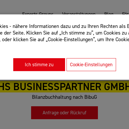
Experts Groups
Veranstaltungen
Blog
Fö
es - nähere Informationen dazu und zu Ihren Rechten als B
 der Seite. Klicken Sie auf „Ich stimme zu“, um Cookies zu 
oder klicken Sie auf „Cookie-Einstellungen“, um Ihre Cookie
: Begriff einschließen: +webshop, Begriff ausschließen: -we
rnet of things"
Ich stimme zu
Cookie-Einstellungen
HS BUSINESSPARTNER GMB
Bilanzbuchhaltung nach BibuG
Anfrage oder Rückruf