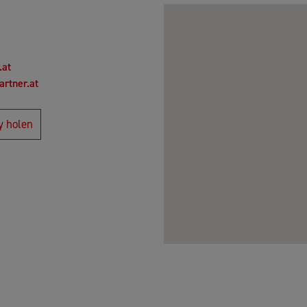
.at
rtner.at
y holen