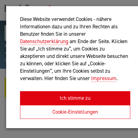
Diese Website verwendet Cookies - nähere
Informationen dazu und zu Ihren Rechten als
Benutzer finden Sie in unserer
Datenschutzerklärung
am Ende der Seite. Klicken
Hilfreiche Suchparameter: Begriff einschließen:
Sie auf „Ich stimme zu“, um Cookies zu
+webshop, Begriff ausschließen: -webshop, Exakter
akzeptieren und direkt unsere Webseite besuchen
Suchbegriff: "internet of things"
zu können, oder klicken Sie auf „Cookie-
Einstellungen“, um Ihre Cookies selbst zu
verwalten. Hier finden Sie unser
Impressum
.
HP AUTOHAUSCONSULTING E.U. -
HP AUTOHAUSCONSULTING E.U.
Ich stimme zu
Unternehmensberatung
Cookie-Einstellungen
Anfrage oder Rückruf