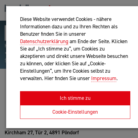
Diese Website verwendet Cookies - nähere
Informationen dazu und zu Ihren Rechten als
Benutzer finden Sie in unserer
Datenschutzerklärung
am Ende der Seite. Klicken
Hilfreiche Suchparameter: Begriff einschließen:
Sie auf „Ich stimme zu“, um Cookies zu
+webshop, Begriff ausschließen: -webshop, Exakter
akzeptieren und direkt unsere Webseite besuchen
Suchbegriff: "internet of things"
zu können, oder klicken Sie auf „Cookie-
Einstellungen“, um Ihre Cookies selbst zu
verwalten. Hier finden Sie unser
Impressum
.
HELGA ORTBAUER, MAS
Bilanzbuchhaltung nach BibuG, Unternehmensberatung
Ich stimme zu
Anfrage oder Rückruf
Cookie-Einstellungen
Kirchham 27, Tür 2,
4891 Pöndorf