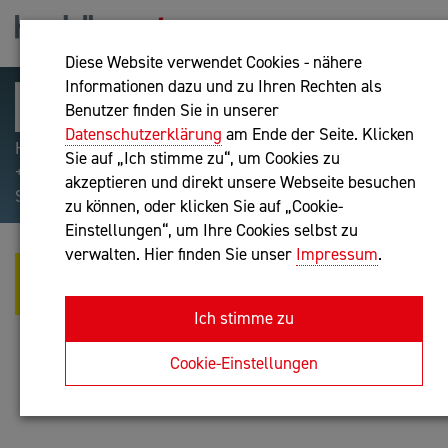
Diese Website verwendet Cookies - nähere
Informationen dazu und zu Ihren Rechten als
Benutzer finden Sie in unserer
Datenschutzerklärung
am Ende der Seite. Klicken
Hilfreiche Suchparameter: Begriff einschließen:
Sie auf „Ich stimme zu“, um Cookies zu
+webshop, Begriff ausschließen: -webshop, Exakter
akzeptieren und direkt unsere Webseite besuchen
Suchbegriff: "internet of things"
zu können, oder klicken Sie auf „Cookie-
Einstellungen“, um Ihre Cookies selbst zu
verwalten. Hier finden Sie unser
Impressum
.
HEADWAI GMBH - PARTNER FÜR
EFFIZIENTE KI-LÖSUNGEN
Ich stimme zu
IT-Dienstleistung
Cookie-Einstellungen
Anfrage oder Rückruf