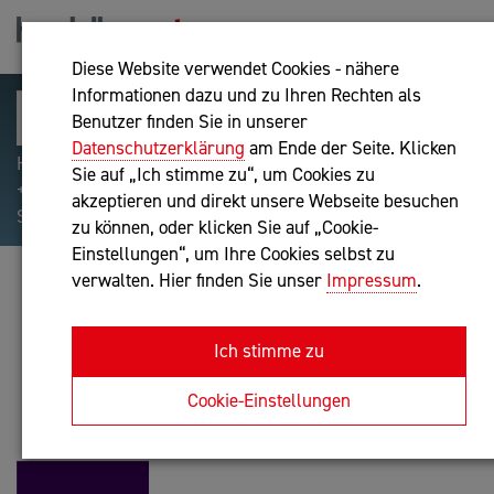
Diese Website verwendet Cookies - nähere
Informationen dazu und zu Ihren Rechten als
Benutzer finden Sie in unserer
Datenschutzerklärung
am Ende der Seite. Klicken
Hilfreiche Suchparameter: Begriff einschließen:
Sie auf „Ich stimme zu“, um Cookies zu
+webshop, Begriff ausschließen: -webshop, Exakter
akzeptieren und direkt unsere Webseite besuchen
Suchbegriff: "internet of things"
zu können, oder klicken Sie auf „Cookie-
Einstellungen“, um Ihre Cookies selbst zu
verwalten. Hier finden Sie unser
Impressum
.
HARRY POSCHINGER
IT-Dienstleistung
Ich stimme zu
Anfrage oder Rückruf
Cookie-Einstellungen