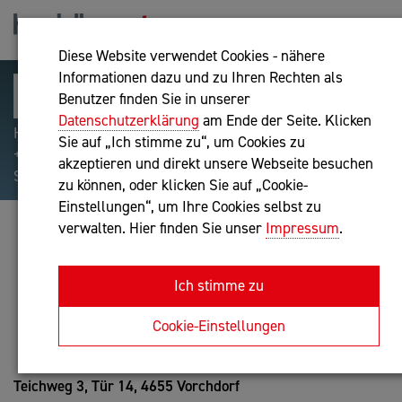
Diese Website verwendet Cookies - nähere
Informationen dazu und zu Ihren Rechten als
Benutzer finden Sie in unserer
Datenschutzerklärung
am Ende der Seite. Klicken
Hilfreiche Suchparameter: Begriff einschließen:
Sie auf „Ich stimme zu“, um Cookies zu
+webshop, Begriff ausschließen: -webshop, Exakter
akzeptieren und direkt unsere Webseite besuchen
Suchbegriff: "internet of things"
zu können, oder klicken Sie auf „Cookie-
Einstellungen“, um Ihre Cookies selbst zu
verwalten. Hier finden Sie unser
Impressum
.
HARALD SILBITZER
Unternehmensberatung
Ich stimme zu
Anfrage oder Rückruf
Cookie-Einstellungen
Teichweg 3, Tür 14,
4655 Vorchdorf