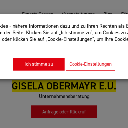
Experts Groups
Veranstaltungen
Blog
Fö
es - nähere Informationen dazu und zu Ihren Rechten als B
 der Seite. Klicken Sie auf „Ich stimme zu“, um Cookies zu 
oder klicken Sie auf „Cookie-Einstellungen“, um Ihre Cookie
: Begriff einschließen: +webshop, Begriff ausschließen: -we
rnet of things"
Ich stimme zu
Cookie-Einstellungen
GISELA OBERMAYR E.U.
Unternehmensberatung
Anfrage oder Rückruf