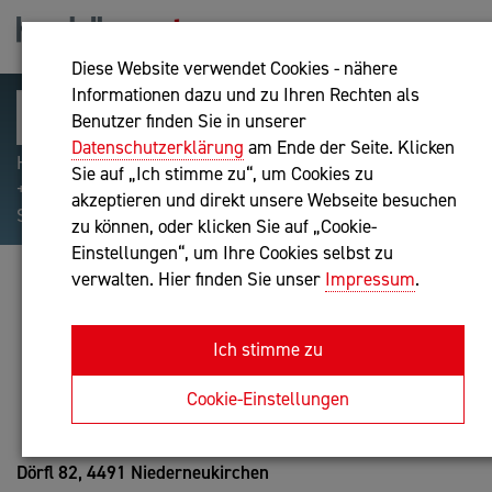
Diese Website verwendet Cookies - nähere
Informationen dazu und zu Ihren Rechten als
Benutzer finden Sie in unserer
Datenschutzerklärung
am Ende der Seite. Klicken
Hilfreiche Suchparameter: Begriff einschließen:
Sie auf „Ich stimme zu“, um Cookies zu
+webshop, Begriff ausschließen: -webshop, Exakter
akzeptieren und direkt unsere Webseite besuchen
Suchbegriff: "internet of things"
zu können, oder klicken Sie auf „Cookie-
Einstellungen“, um Ihre Cookies selbst zu
verwalten. Hier finden Sie unser
Impressum
.
GERTRUD GRABNER
Bilanzbuchhaltung nach BibuG
Ich stimme zu
Anfrage oder Rückruf
Cookie-Einstellungen
Dörfl 82,
4491 Niederneukirchen