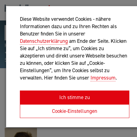
Diese Website verwendet Cookies - nähere
Informationen dazu und zu Ihren Rechten als
Benutzer finden Sie in unserer
Datenschutzerklärung
am Ende der Seite. Klicken
Hilfreiche Suchparameter: Begriff einschließen:
Sie auf „Ich stimme zu“, um Cookies zu
+webshop, Begriff ausschließen: -webshop, Exakter
akzeptieren und direkt unsere Webseite besuchen
Suchbegriff: "internet of things"
zu können, oder klicken Sie auf „Cookie-
Einstellungen“, um Ihre Cookies selbst zu
verwalten. Hier finden Sie unser
Impressum
.
GERHARD GRUBER, M.A., B.A.
Unternehmensberatung
Ich stimme zu
Anfrage oder Rückruf
Cookie-Einstellungen