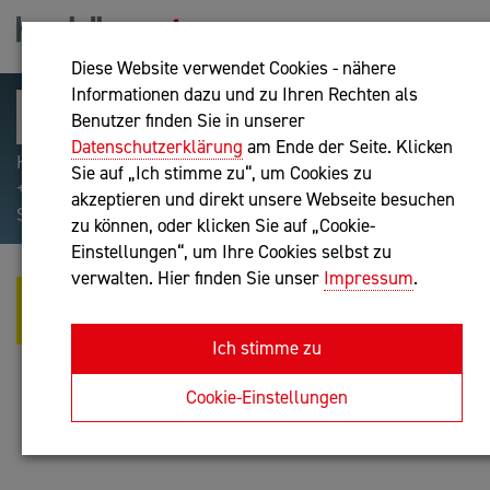
Diese Website verwendet Cookies - nähere
Informationen dazu und zu Ihren Rechten als
Benutzer finden Sie in unserer
Datenschutzerklärung
am Ende der Seite. Klicken
Hilfreiche Suchparameter: Begriff einschließen:
Sie auf „Ich stimme zu“, um Cookies zu
+webshop, Begriff ausschließen: -webshop, Exakter
akzeptieren und direkt unsere Webseite besuchen
Suchbegriff: "internet of things"
zu können, oder klicken Sie auf „Cookie-
Einstellungen“, um Ihre Cookies selbst zu
verwalten. Hier finden Sie unser
Impressum
.
GABRIELE PÖLZL - BLB
BUCHHALTUNGSBÜRO
Ich stimme zu
Bilanzbuchhaltung nach BibuG, Unternehmensberatung
Cookie-Einstellungen
Anfrage oder Rückruf