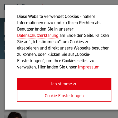
Diese Website verwendet Cookies - nähere
Informationen dazu und zu Ihren Rechten als
Benutzer finden Sie in unserer
Datenschutzerklärung
am Ende der Seite. Klicken
Hilfreiche Suchparameter: Begriff einschließen:
Sie auf „Ich stimme zu“, um Cookies zu
+webshop, Begriff ausschließen: -webshop, Exakter
akzeptieren und direkt unsere Webseite besuchen
Suchbegriff: "internet of things"
zu können, oder klicken Sie auf „Cookie-
Einstellungen“, um Ihre Cookies selbst zu
verwalten. Hier finden Sie unser
Impressum
.
GABRIELE FÜRTBAUER
Bilanzbuchhaltung nach BibuG, Unternehmensberatung
Ich stimme zu
Anfrage oder Rückruf
Cookie-Einstellungen