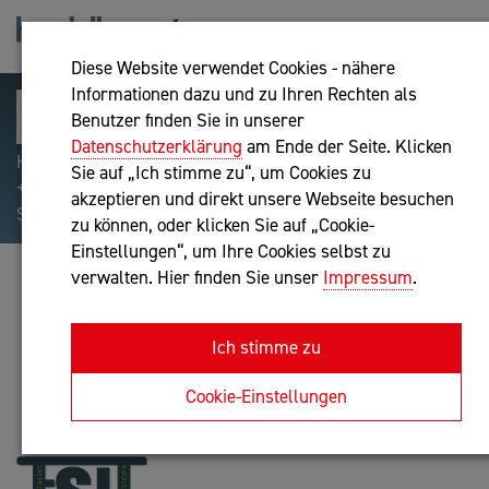
Diese Website verwendet Cookies - nähere
Informationen dazu und zu Ihren Rechten als
Benutzer finden Sie in unserer
Datenschutzerklärung
am Ende der Seite. Klicken
Hilfreiche Suchparameter: Begriff einschließen:
Sie auf „Ich stimme zu“, um Cookies zu
+webshop, Begriff ausschließen: -webshop, Exakter
akzeptieren und direkt unsere Webseite besuchen
Suchbegriff: "internet of things"
zu können, oder klicken Sie auf „Cookie-
Einstellungen“, um Ihre Cookies selbst zu
verwalten. Hier finden Sie unser
Impressum
.
FRANZ STRASSER
IT-Dienstleistung
Ich stimme zu
Anfrage oder Rückruf
Cookie-Einstellungen