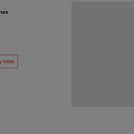
rsee
y holen