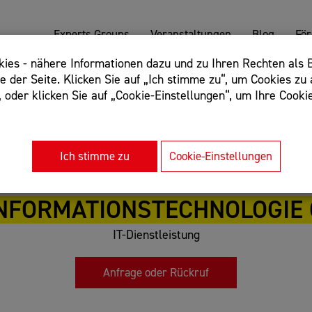
Experts Groups
Veranstaltungen
Blog
Fö
es - nähere Informationen dazu und zu Ihren Rechten als B
 der Seite. Klicken Sie auf „Ich stimme zu“, um Cookies zu 
oder klicken Sie auf „Cookie-Einstellungen“, um Ihre Cookie
: Begriff einschließen: +webshop, Begriff ausschließen: -we
rnet of things"
Ich stimme zu
Cookie-Einstellungen
INFORMATIONSTECHNOLOGIE
IT-Dienstleistung
Anfrage oder Rückruf