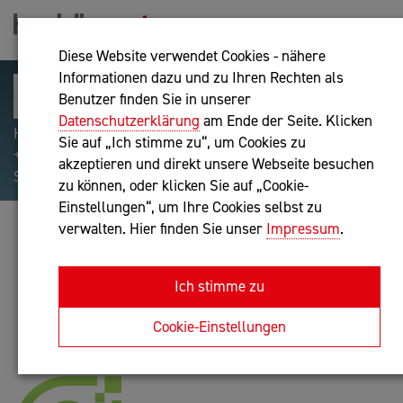
Diese Website verwendet Cookies - nähere
Informationen dazu und zu Ihren Rechten als
Benutzer finden Sie in unserer
Datenschutzerklärung
am Ende der Seite. Klicken
Hilfreiche Suchparameter: Begriff einschließen:
Sie auf „Ich stimme zu“, um Cookies zu
+webshop, Begriff ausschließen: -webshop, Exakter
akzeptieren und direkt unsere Webseite besuchen
Suchbegriff: "internet of things"
zu können, oder klicken Sie auf „Cookie-
Einstellungen“, um Ihre Cookies selbst zu
verwalten. Hier finden Sie unser
Impressum
.
ENSIO GMBH
IT-Dienstleistung
Ich stimme zu
Anfrage oder Rückruf
Cookie-Einstellungen