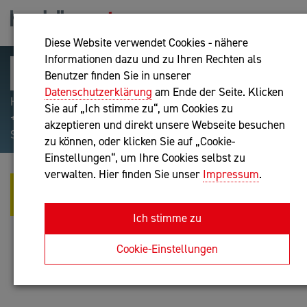
Diese Website verwendet Cookies - nähere
Informationen dazu und zu Ihren Rechten als
Benutzer finden Sie in unserer
Datenschutzerklärung
am Ende der Seite. Klicken
Hilfreiche Suchparameter: Begriff einschließen:
Sie auf „Ich stimme zu“, um Cookies zu
+webshop, Begriff ausschließen: -webshop, Exakter
akzeptieren und direkt unsere Webseite besuchen
Suchbegriff: "internet of things"
zu können, oder klicken Sie auf „Cookie-
Einstellungen“, um Ihre Cookies selbst zu
verwalten. Hier finden Sie unser
Impressum
.
ENEA BUSINESS SOLUTIONS &
MANAGEMENT GMBH
Ich stimme zu
Unternehmensberatung
Cookie-Einstellungen
Anfrage oder Rückruf