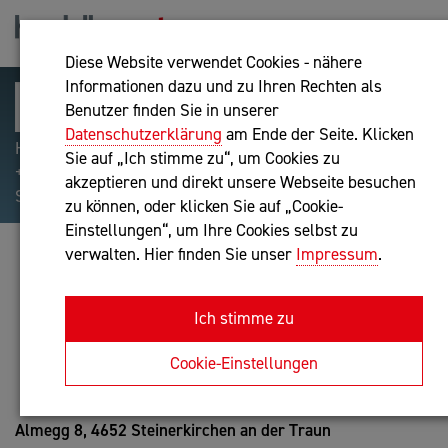
Diese Website verwendet Cookies - nähere
Informationen dazu und zu Ihren Rechten als
Benutzer finden Sie in unserer
Datenschutzerklärung
am Ende der Seite. Klicken
Hilfreiche Suchparameter: Begriff einschließen:
Sie auf „Ich stimme zu“, um Cookies zu
+webshop, Begriff ausschließen: -webshop, Exakter
akzeptieren und direkt unsere Webseite besuchen
Suchbegriff: "internet of things"
zu können, oder klicken Sie auf „Cookie-
Einstellungen“, um Ihre Cookies selbst zu
verwalten. Hier finden Sie unser
Impressum
.
ELISABETH SZOSTAK
Bilanzbuchhaltung nach BibuG
Ich stimme zu
Anfrage oder Rückruf
Cookie-Einstellungen
Almegg 8,
4652 Steinerkirchen an der Traun