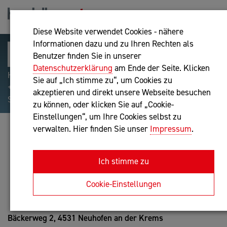
Diese Website verwendet Cookies - nähere
Informationen dazu und zu Ihren Rechten als
Benutzer finden Sie in unserer
Datenschutzerklärung
am Ende der Seite. Klicken
Hilfreiche Suchparameter: Begriff einschließen:
Sie auf „Ich stimme zu“, um Cookies zu
+webshop, Begriff ausschließen: -webshop, Exakter
akzeptieren und direkt unsere Webseite besuchen
Suchbegriff: "internet of things"
zu können, oder klicken Sie auf „Cookie-
Einstellungen“, um Ihre Cookies selbst zu
verwalten. Hier finden Sie unser
Impressum
.
ELISABETH BERNECKER
Buchhaltung nach BibuG
Ich stimme zu
Anfrage oder Rückruf
Cookie-Einstellungen
Bäckerweg 2,
4531 Neuhofen an der Krems