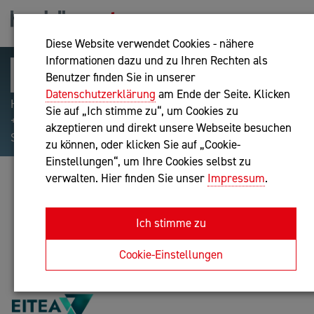
Diese Website verwendet Cookies - nähere
Informationen dazu und zu Ihren Rechten als
Benutzer finden Sie in unserer
Datenschutzerklärung
am Ende der Seite. Klicken
Hilfreiche Suchparameter: Begriff einschließen:
Sie auf „Ich stimme zu“, um Cookies zu
+webshop, Begriff ausschließen: -webshop, Exakter
akzeptieren und direkt unsere Webseite besuchen
Suchbegriff: "internet of things"
zu können, oder klicken Sie auf „Cookie-
Einstellungen“, um Ihre Cookies selbst zu
verwalten. Hier finden Sie unser
Impressum
.
EI-TEA PARTNER GMBH
IT-Dienstleistung
Ich stimme zu
Anfrage oder Rückruf
Cookie-Einstellungen