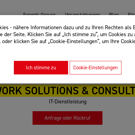
Experts Groups
Veranstaltungen
Blog
Fö
es - nähere Informationen dazu und zu Ihren Rechten als B
 der Seite. Klicken Sie auf „Ich stimme zu“, um Cookies zu 
oder klicken Sie auf „Cookie-Einstellungen“, um Ihre Cookie
: Begriff einschließen: +webshop, Begriff ausschließen: -we
rnet of things"
Ich stimme zu
Cookie-Einstellungen
ORK SOLUTIONS & CONSUL
IT-Dienstleistung
Anfrage oder Rückruf