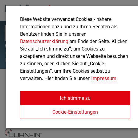
Diese Website verwendet Cookies - nähere
Informationen dazu und zu Ihren Rechten als
Benutzer finden Sie in unserer
Datenschutzerklärung
am Ende der Seite. Klicken
Hilfreiche Suchparameter: Begriff einschließen:
Sie auf „Ich stimme zu“, um Cookies zu
+webshop, Begriff ausschließen: -webshop, Exakter
akzeptieren und direkt unsere Webseite besuchen
Suchbegriff: "internet of things"
zu können, oder klicken Sie auf „Cookie-
Einstellungen“, um Ihre Cookies selbst zu
verwalten. Hier finden Sie unser
Impressum
.
DOLZER & PARTNER OG
IT-Dienstleistung
Ich stimme zu
Anfrage oder Rückruf
Cookie-Einstellungen