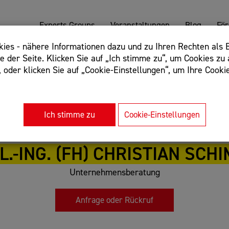
Experts Groups
Veranstaltungen
Blog
Fö
es - nähere Informationen dazu und zu Ihren Rechten als B
 der Seite. Klicken Sie auf „Ich stimme zu“, um Cookies zu 
oder klicken Sie auf „Cookie-Einstellungen“, um Ihre Cookie
: Begriff einschließen: +webshop, Begriff ausschließen: -we
rnet of things"
Ich stimme zu
Cookie-Einstellungen
L.-ING. (FH) CHRISTIAN SCH
Unternehmensberatung
Anfrage oder Rückruf