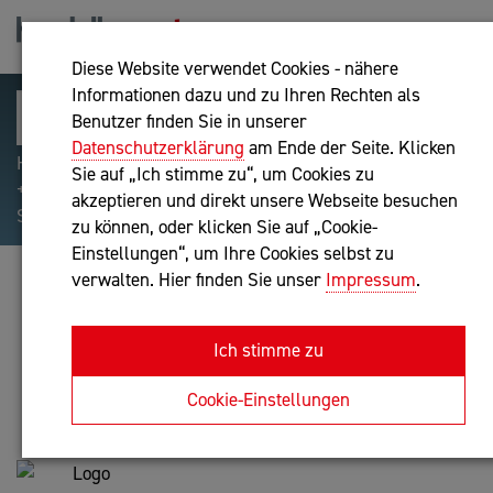
Diese Website verwendet Cookies - nähere
Informationen dazu und zu Ihren Rechten als
Benutzer finden Sie in unserer
Datenschutzerklärung
am Ende der Seite. Klicken
Hilfreiche Suchparameter: Begriff einschließen:
Sie auf „Ich stimme zu“, um Cookies zu
+webshop, Begriff ausschließen: -webshop, Exakter
akzeptieren und direkt unsere Webseite besuchen
Suchbegriff: "internet of things"
zu können, oder klicken Sie auf „Cookie-
Einstellungen“, um Ihre Cookies selbst zu
verwalten. Hier finden Sie unser
Impressum
.
DIⁱⁿ DR.ⁱⁿ MONIKA FORSTINGER
Unternehmensberatung
Ich stimme zu
Anfrage oder Rückruf
Cookie-Einstellungen