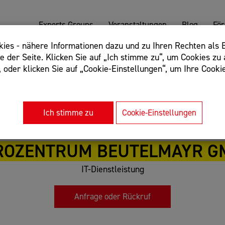
Experts Groups
Veranstaltungen
Blog
Fö
es - nähere Informationen dazu und zu Ihren Rechten als B
 der Seite. Klicken Sie auf „Ich stimme zu“, um Cookies zu 
oder klicken Sie auf „Cookie-Einstellungen“, um Ihre Cookie
: Begriff einschließen: +webshop, Begriff ausschließen: -we
rnet of things"
Ich stimme zu
Cookie-Einstellungen
ROZENTRUM BEUTELMAYR G
IT-Dienstleistung
Anfrage oder Rückruf