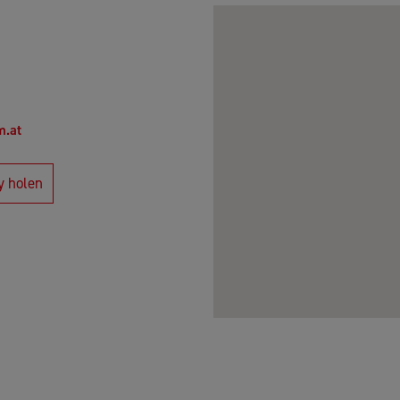
m.at
y holen