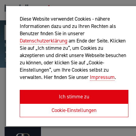
Diese Website verwendet Cookies - nähere
Informationen dazu und zu Ihren Rechten als
Benutzer finden Sie in unserer
Datenschutzerklärung
am Ende der Seite. Klicken
Hilfreiche Suchparameter: Begriff einschließen:
Sie auf „Ich stimme zu“, um Cookies zu
+webshop, Begriff ausschließen: -webshop, Exakter
akzeptieren und direkt unsere Webseite besuchen
Suchbegriff: "internet of things"
zu können, oder klicken Sie auf „Cookie-
Einstellungen“, um Ihre Cookies selbst zu
verwalten. Hier finden Sie unser
Impressum
.
BUCHHALTUNG RIEDL E.U.
Buchhaltung nach BibuG
Ich stimme zu
Anfrage oder Rückruf
Cookie-Einstellungen