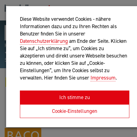
Diese Website verwendet Cookies - nähere
Informationen dazu und zu Ihren Rechten als
Benutzer finden Sie in unserer
Datenschutzerklärung
am Ende der Seite. Klicken
Hilfreiche Suchparameter: Begriff einschließen:
Sie auf „Ich stimme zu“, um Cookies zu
+webshop, Begriff ausschließen: -webshop, Exakter
akzeptieren und direkt unsere Webseite besuchen
Suchbegriff: "internet of things"
zu können, oder klicken Sie auf „Cookie-
Einstellungen“, um Ihre Cookies selbst zu
verwalten. Hier finden Sie unser
Impressum
.
BACO INSIGHT MANAGEMENT E.U.
Unternehmensberatung
Ich stimme zu
Anfrage oder Rückruf
Cookie-Einstellungen