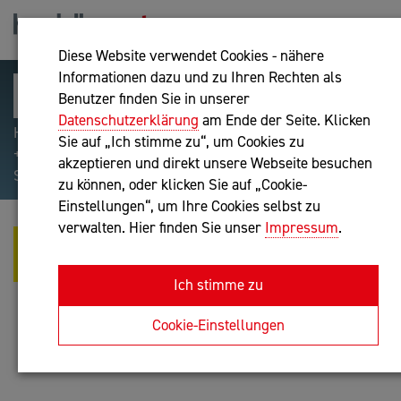
Diese Website verwendet Cookies - nähere
Informationen dazu und zu Ihren Rechten als
Benutzer finden Sie in unserer
Datenschutzerklärung
am Ende der Seite. Klicken
Hilfreiche Suchparameter: Begriff einschließen:
Sie auf „Ich stimme zu“, um Cookies zu
+webshop, Begriff ausschließen: -webshop, Exakter
akzeptieren und direkt unsere Webseite besuchen
Suchbegriff: "internet of things"
zu können, oder klicken Sie auf „Cookie-
Einstellungen“, um Ihre Cookies selbst zu
verwalten. Hier finden Sie unser
Impressum
.
APPTIMAL SOFTWARELÖSUNGEN
E.U. - >> CREATING APPS
Ich stimme zu
IT-Dienstleistung
Cookie-Einstellungen
Anfrage oder Rückruf