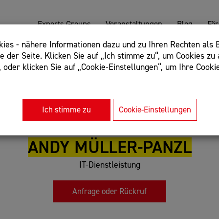
Experts Groups
Veranstaltungen
Blog
Fö
es - nähere Informationen dazu und zu Ihren Rechten als B
 der Seite. Klicken Sie auf „Ich stimme zu“, um Cookies zu 
oder klicken Sie auf „Cookie-Einstellungen“, um Ihre Cookie
: Begriff einschließen: +webshop, Begriff ausschließen: -we
rnet of things"
Ich stimme zu
Cookie-Einstellungen
ANDY MÜLLER-PANZL
IT-Dienstleistung
Anfrage oder Rückruf