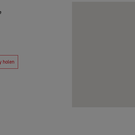
e
y holen