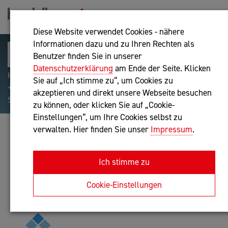
Diese Website verwendet Cookies - nähere
Informationen dazu und zu Ihren Rechten als
Benutzer finden Sie in unserer
Datenschutzerklärung
am Ende der Seite. Klicken
Hilfreiche Suchparameter: Begriff einschließen:
Sie auf „Ich stimme zu“, um Cookies zu
+webshop, Begriff ausschließen: -webshop, Exakter
akzeptieren und direkt unsere Webseite besuchen
Suchbegriff: "internet of things"
zu können, oder klicken Sie auf „Cookie-
Einstellungen“, um Ihre Cookies selbst zu
verwalten. Hier finden Sie unser
Impressum
.
AMONZERO E.U.
IT-Dienstleistung
Ich stimme zu
Anfrage oder Rückruf
Cookie-Einstellungen