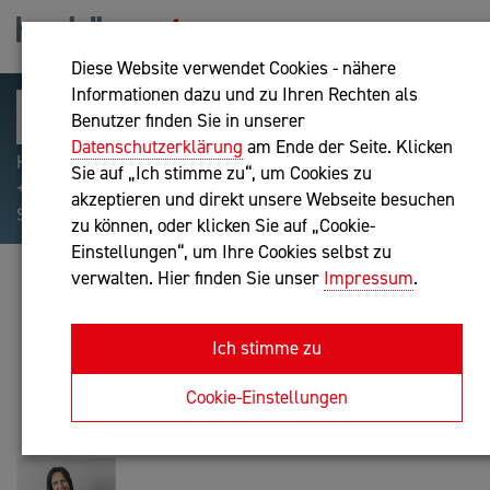
Diese Website verwendet Cookies - nähere
Informationen dazu und zu Ihren Rechten als
Benutzer finden Sie in unserer
Datenschutzerklärung
am Ende der Seite. Klicken
Hilfreiche Suchparameter: Begriff einschließen:
Sie auf „Ich stimme zu“, um Cookies zu
+webshop, Begriff ausschließen: -webshop, Exakter
akzeptieren und direkt unsere Webseite besuchen
Suchbegriff: "internet of things"
zu können, oder klicken Sie auf „Cookie-
Einstellungen“, um Ihre Cookies selbst zu
verwalten. Hier finden Sie unser
Impressum
.
ALENKA STEININGER
Buchhaltung nach BibuG
Ich stimme zu
Anfrage oder Rückruf
Cookie-Einstellungen