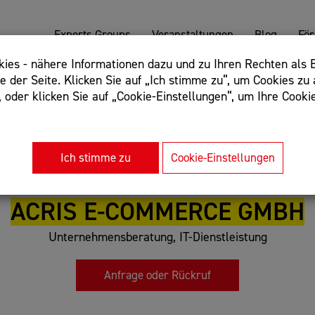
Experts Groups
Veranstaltungen
Blog
Fö
es - nähere Informationen dazu und zu Ihren Rechten als B
 der Seite. Klicken Sie auf „Ich stimme zu“, um Cookies zu 
oder klicken Sie auf „Cookie-Einstellungen“, um Ihre Cookie
: Begriff einschließen: +webshop, Begriff ausschließen: -we
rnet of things"
Ich stimme zu
Cookie-Einstellungen
ACRIS E-COMMERCE GMBH
Unternehmensberatung, IT-Dienstleistung
Anfrage oder Rückruf