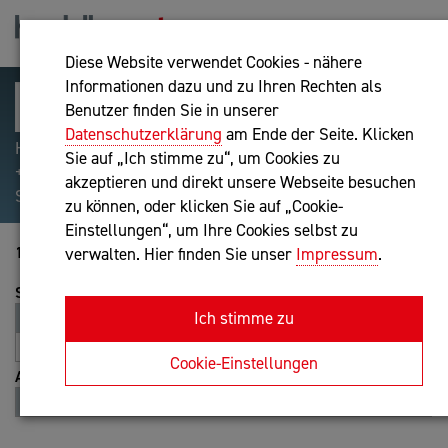
Diese Website verwendet Cookies - nähere
Informationen dazu und zu Ihren Rechten als
Benutzer finden Sie in unserer
Datenschutzerklärung
am Ende der Seite. Klicken
Hilfreiche Suchparameter: Begriff einschließen:
Sie auf „Ich stimme zu“, um Cookies zu
+webshop, Begriff ausschließen: -webshop, Exakter
akzeptieren und direkt unsere Webseite besuchen
Suchbegriff: "internet of things"
zu können, oder klicken Sie auf „Cookie-
Einstellungen“, um Ihre Cookies selbst zu
1-2 von 2
verwalten. Hier finden Sie unser
Impressum
.
Sortierung
Ich stimme zu
Relevanz
Entfernung
A-Z
Z-A
Cookie-Einstellungen
Ansicht
Liste
Karte