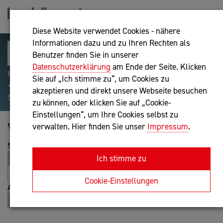
Diese Website verwendet Cookies - nähere
Informationen dazu und zu Ihren Rechten als
Benutzer finden Sie in unserer
Datenschutzerklärung
am Ende der Seite. Klicken
Hilfreiche Suchparameter: Begriff einschließen:
Sie auf „Ich stimme zu“, um Cookies zu
+webshop, Begriff ausschließen: -webshop, Exakter
akzeptieren und direkt unsere Webseite besuchen
Suchbegriff: "internet of things"
zu können, oder klicken Sie auf „Cookie-
Einstellungen“, um Ihre Cookies selbst zu
9001-8947 von 8947
verwalten. Hier finden Sie unser
Impressum
.
Sortierung
Ich stimme zu
Relevanz
Entfernung
A-Z
Z-A
Cookie-Einstellungen
Ansicht
Liste
Karte