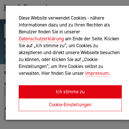
Diese Website verwendet Cookies - nähere
Informationen dazu und zu Ihren Rechten als
Benutzer finden Sie in unserer
Datenschutzerklärung
am Ende der Seite. Klicken
Hilfreiche Suchparameter: Begriff einschließen:
Sie auf „Ich stimme zu“, um Cookies zu
+webshop, Begriff ausschließen: -webshop, Exakter
akzeptieren und direkt unsere Webseite besuchen
Suchbegriff: "internet of things"
zu können, oder klicken Sie auf „Cookie-
Einstellungen“, um Ihre Cookies selbst zu
8861-8880 von 8946
verwalten. Hier finden Sie unser
Impressum
.
Sortierung
Ich stimme zu
Relevanz
Entfernung
A-Z
Z-A
Cookie-Einstellungen
Ansicht
Liste
Karte