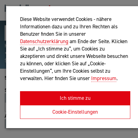
Diese Website verwendet Cookies - nähere
Informationen dazu und zu Ihren Rechten als
Benutzer finden Sie in unserer
Datenschutzerklärung
am Ende der Seite. Klicken
Hilfreiche Suchparameter: Begriff einschließen:
Sie auf „Ich stimme zu“, um Cookies zu
+webshop, Begriff ausschließen: -webshop, Exakter
akzeptieren und direkt unsere Webseite besuchen
Suchbegriff: "internet of things"
zu können, oder klicken Sie auf „Cookie-
Einstellungen“, um Ihre Cookies selbst zu
5281-5300 von 5388
verwalten. Hier finden Sie unser
Impressum
.
Sortierung
Ich stimme zu
Relevanz
Entfernung
A-Z
Z-A
Cookie-Einstellungen
Ansicht
Liste
Karte