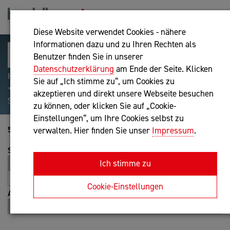
Diese Website verwendet Cookies - nähere
Informationen dazu und zu Ihren Rechten als
Benutzer finden Sie in unserer
Datenschutzerklärung
am Ende der Seite. Klicken
Hilfreiche Suchparameter: Begriff einschließen:
Sie auf „Ich stimme zu“, um Cookies zu
+webshop, Begriff ausschließen: -webshop, Exakter
akzeptieren und direkt unsere Webseite besuchen
Suchbegriff: "internet of things"
zu können, oder klicken Sie auf „Cookie-
Einstellungen“, um Ihre Cookies selbst zu
5241-5260 von 5392
verwalten. Hier finden Sie unser
Impressum
.
Sortierung
Ich stimme zu
Relevanz
Entfernung
A-Z
Z-A
Cookie-Einstellungen
Ansicht
Liste
Karte