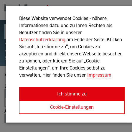
Diese Website verwendet Cookies - nähere
Informationen dazu und zu Ihren Rechten als
Benutzer finden Sie in unserer
Datenschutzerklärung
am Ende der Seite. Klicken
Hilfreiche Suchparameter: Begriff einschließen:
Sie auf „Ich stimme zu“, um Cookies zu
+webshop, Begriff ausschließen: -webshop, Exakter
akzeptieren und direkt unsere Webseite besuchen
Suchbegriff: "internet of things"
zu können, oder klicken Sie auf „Cookie-
Einstellungen“, um Ihre Cookies selbst zu
8301-8320 von 8458
verwalten. Hier finden Sie unser
Impressum
.
Sortierung
Ich stimme zu
Relevanz
Entfernung
A-Z
Z-A
Cookie-Einstellungen
Ansicht
Liste
Karte