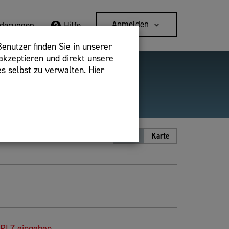
Anmelden
rderungen
Hilfe
enutzer finden Sie in unserer
akzeptieren und direkt unsere
s selbst zu verwalten. Hier
Detailsuche
bshop,
Ansicht
Liste
Karte
 PLZ eingeben