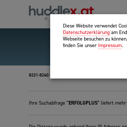
Diese Website verwendet Cooki
Datenschutzerklärung
am Ende
Webseite besuchen zu können, 
finden Sie unser
Impressum
.
Hilfreiche Suchparameter
Exakter Suchbegriff: "inte
8221-8240 von 8460
Ihre Suchabfrage
"ERFOLGPLUS"
liefert mehr 
Die Distanz wurde anhand Ihrer IP Adresse erm