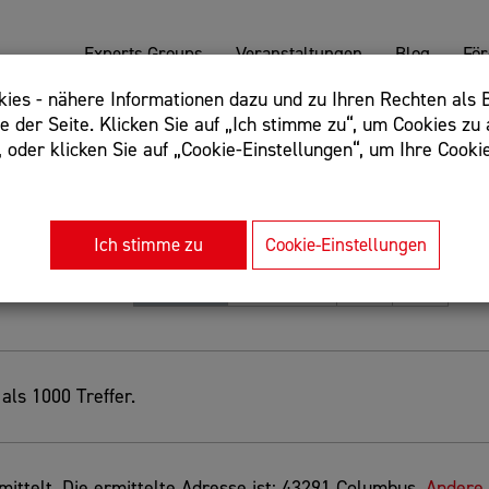
Experts Groups
Veranstaltungen
Blog
Fö
es - nähere Informationen dazu und zu Ihren Rechten als B
 der Seite. Klicken Sie auf „Ich stimme zu“, um Cookies zu 
oder klicken Sie auf „Cookie-Einstellungen“, um Ihre Cookie
: Begriff einschließen: +webshop, Begriff ausschließen: -we
rnet of things"
Ich stimme zu
Cookie-Einstellungen
Sortierung
Relevanz
Entfernung
A-Z
Z-A
als 1000 Treffer.
ittelt. Die ermittelte Adresse ist: 43291 Columbus.
Andere