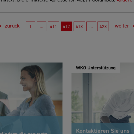
zurück
weiter
1
...
411
412
413
...
423
WKO Unterstützung
Kontaktieren Sie uns