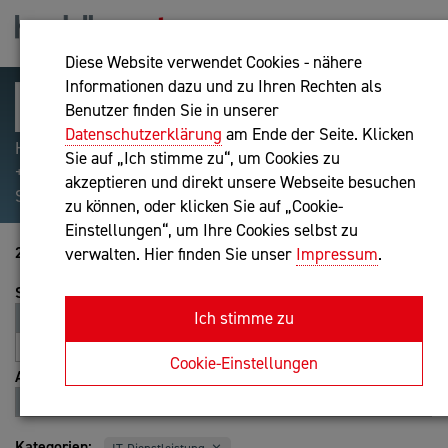
Diese Website verwendet Cookies - nähere
Informationen dazu und zu Ihren Rechten als
Benutzer finden Sie in unserer
Datenschutzerklärung
am Ende der Seite. Klicken
Hilfreiche Suchparameter: Begriff einschließen:
Sie auf „Ich stimme zu“, um Cookies zu
+webshop, Begriff ausschließen: -webshop, Exakter
akzeptieren und direkt unsere Webseite besuchen
Suchbegriff: "internet of things"
zu können, oder klicken Sie auf „Cookie-
Einstellungen“, um Ihre Cookies selbst zu
21-40 von 5119
verwalten. Hier finden Sie unser
Impressum
.
Sortierung
Ich stimme zu
Relevanz
Entfernung
A-Z
Z-A
Cookie-Einstellungen
Ansicht
Liste
Karte
Kategorien: