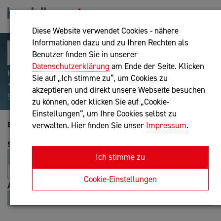
Diese Website verwendet Cookies - nähere
Informationen dazu und zu Ihren Rechten als
Benutzer finden Sie in unserer
Datenschutzerklärung
am Ende der Seite. Klicken
Hilfreiche Suchparameter: Begriff einschließen:
Sie auf „Ich stimme zu“, um Cookies zu
+webshop, Begriff ausschließen: -webshop, Exakter
akzeptieren und direkt unsere Webseite besuchen
Suchbegriff: "internet of things"
zu können, oder klicken Sie auf „Cookie-
Einstellungen“, um Ihre Cookies selbst zu
8821-8840 von 8936
verwalten. Hier finden Sie unser
Impressum
.
Sortierung
Ich stimme zu
Relevanz
Entfernung
A-Z
Z-A
Cookie-Einstellungen
Ansicht
Liste
Karte