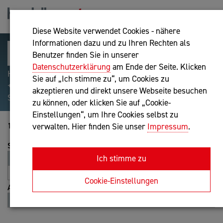
Diese Website verwendet Cookies - nähere
Informationen dazu und zu Ihren Rechten als
Benutzer finden Sie in unserer
Datenschutzerklärung
am Ende der Seite. Klicken
Hilfreiche Suchparameter: Begriff einschließen:
Sie auf „Ich stimme zu“, um Cookies zu
+webshop, Begriff ausschließen: -webshop, Exakter
akzeptieren und direkt unsere Webseite besuchen
Suchbegriff: "internet of things"
zu können, oder klicken Sie auf „Cookie-
Einstellungen“, um Ihre Cookies selbst zu
1-20 von 44
verwalten. Hier finden Sie unser
Impressum
.
Sortierung
Ich stimme zu
Relevanz
Entfernung
A-Z
Z-A
Cookie-Einstellungen
Ansicht
Liste
Karte