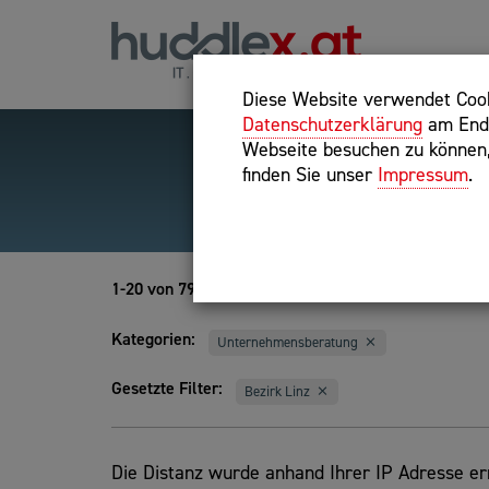
Diese Website verwendet Cooki
Datenschutzerklärung
am Ende
Webseite besuchen zu können, 
finden Sie unser
Impressum
.
Hilfreiche Suchparameter
Exakter Suchbegriff: "inte
1-20 von 791
Kategorien:
Unternehmensberatung
Gesetzte Filter:
Bezirk Linz
Die Distanz wurde anhand Ihrer IP Adresse erm