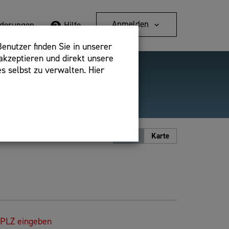
Anmelden
rderungen
Hilfe
enutzer finden Sie in unserer
akzeptieren und direkt unsere
s selbst zu verwalten. Hier
Detailsuche
bshop,
Ansicht
Liste
Karte
 PLZ eingeben