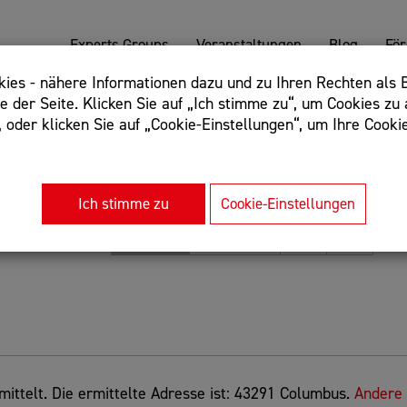
Experts Groups
Veranstaltungen
Blog
Fö
es - nähere Informationen dazu und zu Ihren Rechten als B
 der Seite. Klicken Sie auf „Ich stimme zu“, um Cookies zu 
oder klicken Sie auf „Cookie-Einstellungen“, um Ihre Cookie
: Begriff einschließen: +webshop, Begriff ausschließen: -we
rnet of things"
Ich stimme zu
Cookie-Einstellungen
Sortierung
Relevanz
Entfernung
A-Z
Z-A
ittelt. Die ermittelte Adresse ist: 43291 Columbus.
Andere