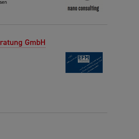
ysen
eratung GmbH