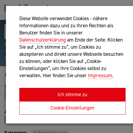
Diese Website verwendet Cookies - nähere
Informationen dazu und zu Ihren Rechten als
Benutzer finden Sie in unserer
Datenschutzerklärung
am Ende der Seite. Klicken
Hilfreiche Suchparameter: Begriff einschließen:
Sie auf „Ich stimme zu“, um Cookies zu
+webshop, Begriff ausschließen: -webshop, Exakter
akzeptieren und direkt unsere Webseite besuchen
Suchbegriff: "internet of things"
zu können, oder klicken Sie auf „Cookie-
Einstellungen“, um Ihre Cookies selbst zu
1-20 von 177
verwalten. Hier finden Sie unser
Impressum
.
Sortierung
Ich stimme zu
Relevanz
Entfernung
A-Z
Z-A
Cookie-Einstellungen
Ansicht
Liste
Karte
Kategorien: